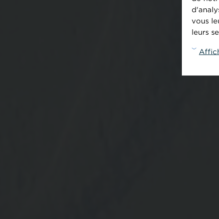
d'analy
vous le
leurs se
Affic