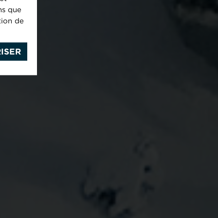
ns que
tion de
ISER