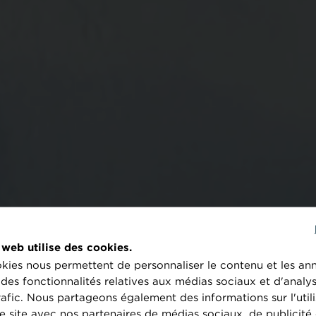
 web utilise des cookies.
kies nous permettent de personnaliser le contenu et les an
r des fonctionnalités relatives aux médias sociaux et d'analy
LA RECHERCHE EST
rafic. Nous partageons également des informations sur l'utili
e site avec nos partenaires de médias sociaux, de publicité 