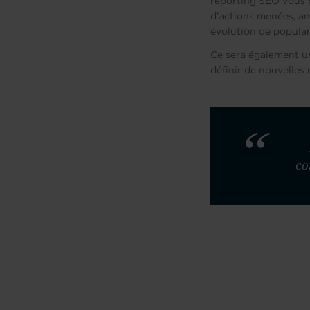
reporting SEO vous p
d’actions menées, ana
évolution de populari
Ce sera également un
définir de nouvelles
co