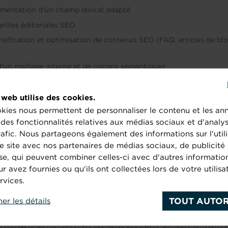
gmentation d’un champ lexical adapté
grilles éditoriales SEO
sification et optimisation de contenus SEO (FAQ, articles de blog
’un maillage interne et de cocons sémantiques
 de guidelines rédaction web/SEO Animation
 web utilise des cookies.
kies nous permettent de personnaliser le contenu et les an
r des fonctionnalités relatives aux médias sociaux et d'analy
rafic. Nous partageons également des informations sur l'utili
ro et macro influenceurs
e site avec nos partenaires de médias sociaux, de publicité 
se, qui peuvent combiner celles-ci avec d'autres informatio
des broken links
ur avez fournies ou qu'ils ont collectées lors de votre utilisa
rvices.
dité des actions SEO apportées et témoigner de l’impact réel sur 
TOUT AUTOR
tons à votre disposition des rapports d’évolution, selon la fréqu
her les détails
ils de suivi fiables et reconnus comme Google analytics et Googl