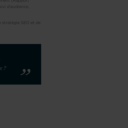
sement (Rapport
uivi d’audience,
 stratégie SEO et de
s
x ?