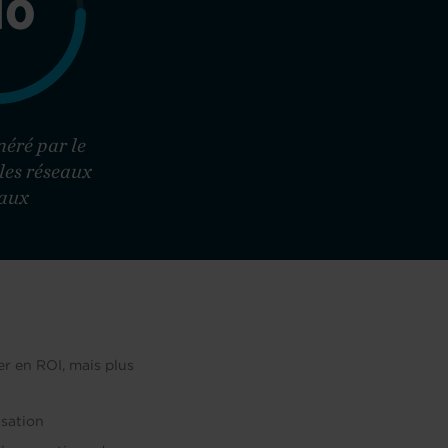
10
néré par le
les réseaux
iaux
r en ROI, mais plus
isation