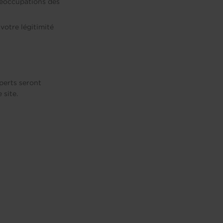
réoccupations des
 votre légitimité
perts seront
 site.