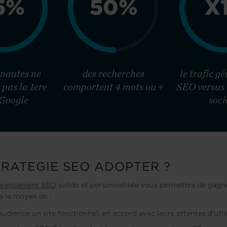
5%
50%
X
rnautes ne
des recherches
le trafic gé
pas la 1ere
comportent 4 mots ou +
SEO versus 
Google
soc
TRATEGIE SEO ADOPTER ?
érencement SEO
solide et personnalisée vous permettra de gagne
a le moyen de :
 audience un site fonctionnel, en accord avec leurs attentes d’util