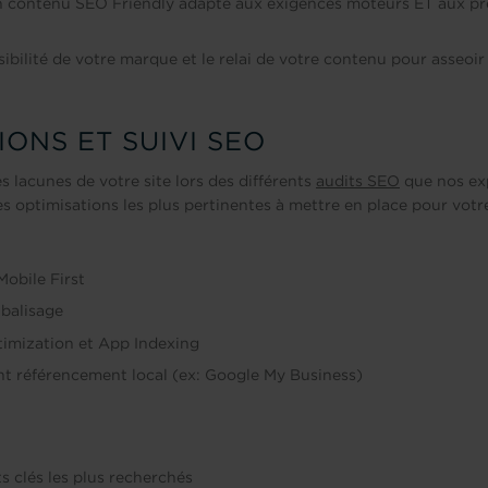
 contenu SEO Friendly adapté aux exigences moteurs ET aux p
isibilité de votre marque et le relai de votre contenu pour asseoir
IONS ET SUIVI SEO
les lacunes de votre site lors des différents
audits SEO
que nos ex
es optimisations les plus pertinentes à mettre en place pour votre
Mobile First
 balisage
imization et App Indexing
 référencement local (ex: Google My Business)
s clés les plus recherchés