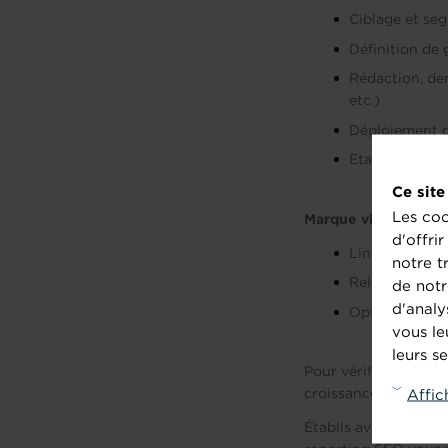
Ciblage et se
Définition de 
Rédaction, den
etc.)
Déploiement d
Etablissement
Ce site
Les coo
Marque virale :
d'offri
Linkbaiting
notre t
Relations mic
de notr
d'analy
Optimisation 
vous le
leurs se
Pour vérifier la vali
croissance, nous met
Affic
Établis avec des out