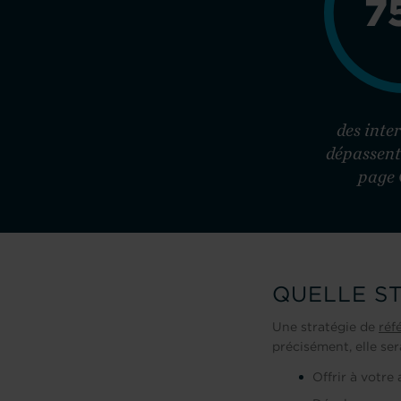
7
des inte
dépassent 
page 
QUELLE S
Une stratégie de
réf
précisément, elle ser
Offrir à votre