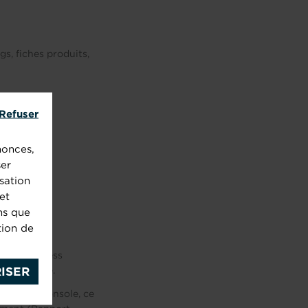
s, fiches produits,
Refuser
nonces,
ser
sation
et
ns que
tion de
votre business
ISER
ence voulue.
e Search Console, ce