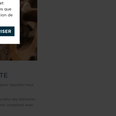
et
ns que
tion de
ISER
TE
n pour laquelle nous
recette des éléments
ment compliant avec