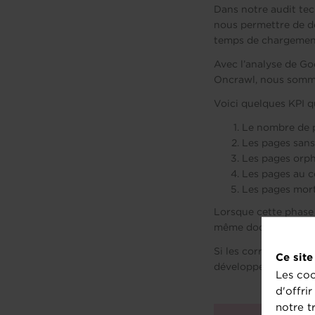
Dans notre audit tec
nous permettre de dé
temps de chargement
Avec l’analyse de Go
Oncrawl, nous sommes
Voici quelques KPI 
Le nombre de pa
Les pages sans
Les pages orph
Les pages au c
Les pages morte
Lorsque cette phase 
même document afin 
Si les corrections v
Ce site
développeurs qui von
Les coo
d'offri
notre t