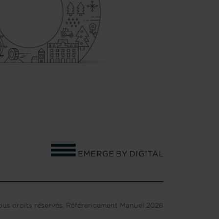
OURNON
ous droits réservés,
Référencement Manuel
2026