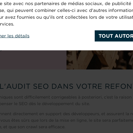
e site avec nos partenaires de médias sociaux, de publicité 
se, qui peuvent combiner celles-ci avec d'autres informatio
scence est un point
ur avez fournies ou qu'ils ont collectées lors de votre utilisa
rvices.
 votre site web. Elle
la façon dont Google
TOUT AUTOR
her les détails
 analyse et pondère
ges de contenus.
L'AUDIT SEO DANS VOTRE REFON
iques sont difficilement corrigeables à posteriori, c’est la raiso
penser le SEO dès le développement du site.
nnent directement en support des développeurs, et assurent la 
vous êtes sûrs que lors de la mise en ligne, le site sera parfaite
, et que son crawl sera efficace.