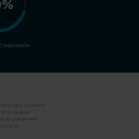
0%
nt responsive
 peut plus vous faire
d’hui, la quasi
mps de chargement,
.a-b.a du