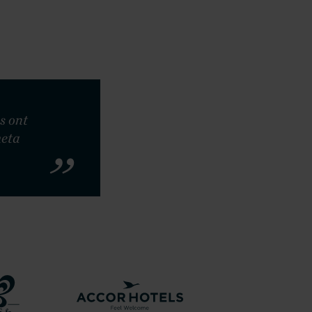
s ont
meta