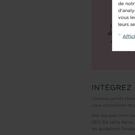
de notr
d'analy
L'arbore
vous le
leurs se
central de
détermine 
Affic
découvre,
vos pa
INTÉGREZ 
Certains points techn
vous conseillons de 
Nos équipes intervie
SEO. De cette façon, 
les guidelines Google