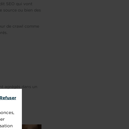
dit SEO qui vont
e source ou bien des
ateur de crawl comme
rés.
ont agrégés dans un
Refuser
 mieux les
nonces,
ser
sation