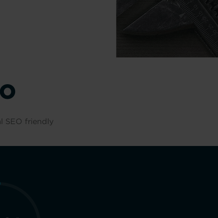
EO
al SEO friendly