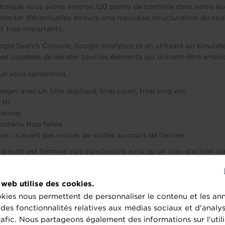
hnique nous avons environ 120 points de contrôle dans notre au
tecter d’éventuelles erreurs, une mauvaise structuration du cod
 trop importants.
ogle Search Console, Google Analytics et en utilisant un simul
 capables de déceler tous les éléments qui doivent-être amélio
que vous remontons :
ges avec un title dupliqué, trop court, trop long etc.
 H1
elines
ontenu trop faible
s : n’ayant pas reçues de visites au cours de l’année
d’audit est terminé, nos conclusions ainsi qu’un plan d’action s
que vous puissiez rapidement procéder aux corrections.
ous posent problèmes, nous les détaillons une à une pour aider au
 web utilise des cookies.
t procéder aux rectifications.
kies nous permettent de personnaliser le contenu et les an
r des fonctionnalités relatives aux médias sociaux et d'analy
rafic. Nous partageons également des informations sur l'utili