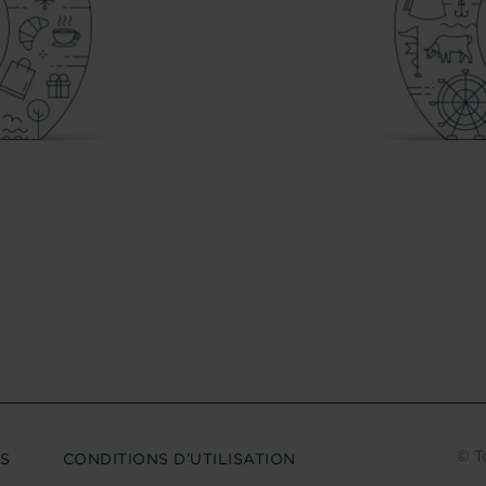
C
© T
S
CONDITIONS D’UTILISATION