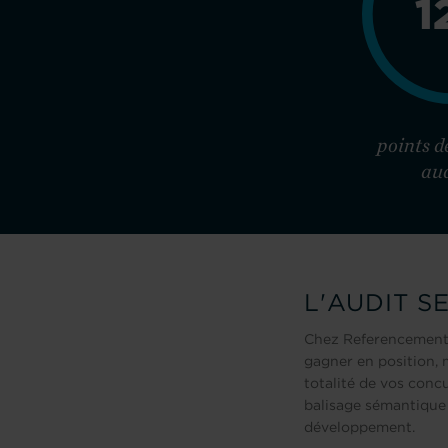
1
points d
aud
L'AUDIT S
Chez Referencement-m
gagner en position, 
totalité de vos conc
balisage sémantique 
développement.