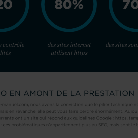
20
80%
7
e contrôle
des sites internet
des sites so
ités
utilisent https
EO EN AMONT DE LA PRESTATION
anuel.com, nous avons la conviction que le pilier technique ne
mais en revanche, elle peut vous faire perdre énormément. Aujour
urrents ont un site qui répond aux guidelines Google : https, te
: ces problématiques n’appartiennent plus au SEO, mais sont le b