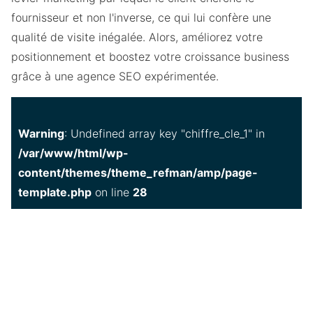
fournisseur et non l'inverse, ce qui lui confère une
qualité de visite inégalée. Alors, améliorez votre
positionnement et boostez votre croissance business
grâce à une agence SEO expérimentée.
Warning
: Undefined array key "chiffre_cle_1" in
/var/www/html/wp-
content/themes/theme_refman/amp/page-
template.php
on line
28
97
51
70
%
%
%