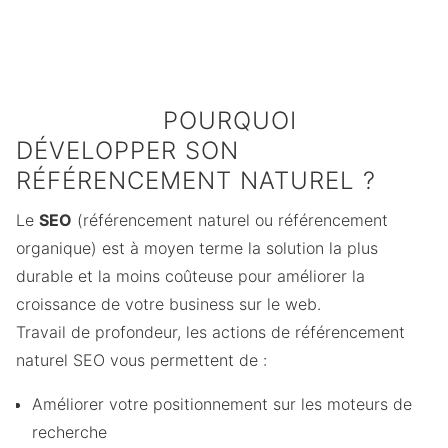
des expériences
du trafic d'un
des utilisateurs
web
site web est
préfèrent cliquer
commencent par
généré par le
sur les résultats
un moteur de
levier SEO
organiques
recherche
POURQUOI
DÉVELOPPER SON
RÉFÉRENCEMENT NATUREL ?
Le
SEO
(référencement naturel ou référencement
organique) est à moyen terme la solution la plus
durable et la moins coûteuse pour améliorer la
croissance de votre business sur le web.
Travail de profondeur, les actions de référencement
naturel SEO vous permettent de :
Améliorer votre positionnement sur les moteurs de
recherche