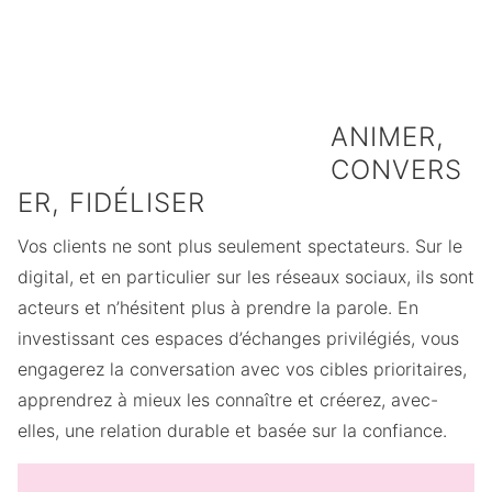
des français
des entreprises
des entreprises
utilisent les
déclarent utiliser
ne mesurent pas
réseaux sociaux
les réseaux
leur ROI Social
tous les jours
sociaux pour
Media
développer leur
ANIMER,
notoriété
CONVERS
ER, FIDÉLISER
Vos clients ne sont plus seulement spectateurs. Sur le
digital, et en particulier sur les réseaux sociaux, ils sont
acteurs et n’hésitent plus à prendre la parole. En
investissant ces espaces d’échanges privilégiés, vous
engagerez la conversation avec vos cibles prioritaires,
apprendrez à mieux les connaître et créerez, avec-
elles, une relation durable et basée sur la confiance.