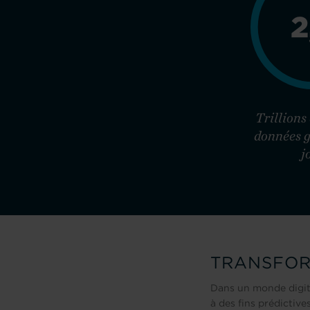
2
Trillions
données g
j
TRANSFORM
Dans un monde digita
à des fins prédictive