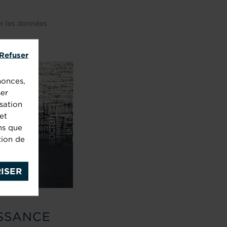
er les données
Refuser
nonces,
ser
sation
et
ns que
tion de
ISER
SSANCE