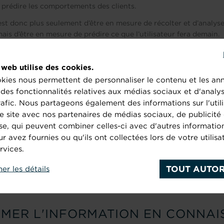
e prédire les comportements des clients.
’est donc plus seulement d’être en mesure de récolter et d’analys
ais d’être en mesure de prédire ce que l’utilisateur fera demain.
 web utilise des cookies.
kies nous permettent de personnaliser le contenu et les an
r des fonctionnalités relatives aux médias sociaux et d'analy
est ainsi de filtrer le
rafic. Nous partageons également des informations sur l'utili
pour en retirer son
e site avec nos partenaires de médias sociaux, de publicité 
tile : nous appelons
se, qui peuvent combiner celles-ci avec d'autres informatio
mart Customer Data
ur avez fournies ou qu'ils ont collectées lors de votre utilisa
 Smart Data.
rvices.
TOUT AUTOR
her les détails
MER L'INFORMATION EN CONNAI