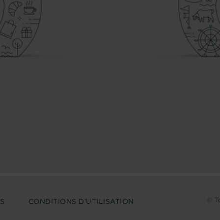
C
© T
S
CONDITIONS D’UTILISATION