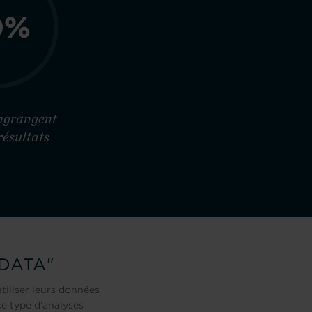
0%
engrangent
résultats
DATA"
tiliser leurs données
 ce type d’analyses