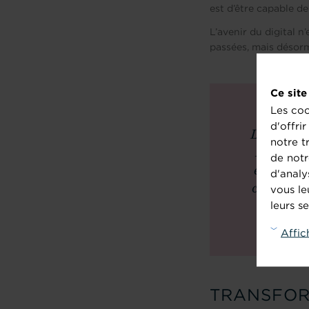
est d’être capable d
L’avenir du digital n
passées, mais désorm
Ce site
Les coo
d'offri
L'objectif 
notre t
Big Data 
de notr
essence u
d'analy
cela la S
vous le
ou
leurs se
Affic
TRANSFOR