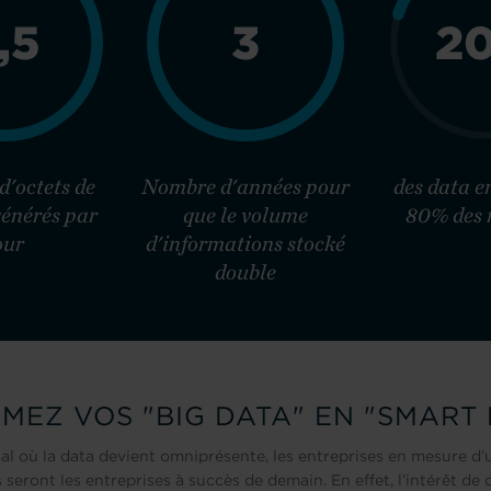
,5
3
2
 d'octets de
Nombre d'années pour
des data 
énérés par
que le volume
80% des 
our
d'informations stocké
double
EZ VOS "BIG DATA" EN "SMART 
l où la data devient omniprésente, les entreprises en mesure d’u
s seront les entreprises à succès de demain. En effet, l’intérêt de