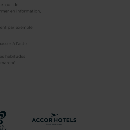
surtout de
former en information,
vent par exemple
asser à l’acte
es habitudes ;
u marché.