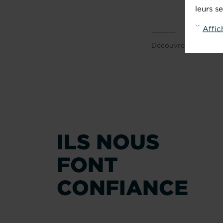
leurs se
Affic
______
Découvrez notre artic
ILS NOUS
FONT
CONFIANCE