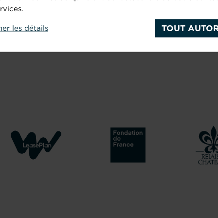
rvices.
TOUT AUTOR
her les détails
le : “
Comment choisir son agence SEO
“