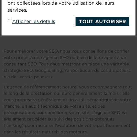
ont collectées lors de votre utilisation de leurs
actuellement, et tout l’art du SEO est de bien maîtriser ces
services.
critères et être à l’écoute des guidelines de Google.
TOUT AUTORISER
Afficher les détails
Comment améliorer son SEO ?
Pour améliorer votre SEO, nous vous conseillons de confier
votre projet à une agence SEO ou bien de faire appel à un
consultant SEO. Tous deux mettront en place une véritable
stratégie SEO, Google, Bing, Yahoo, aucun de ces 3 moteurs
n’a de secrets pour eux.
L’agence de référencement naturel vous accompagnera tout
le long de la prestation qui dure généralement 12 mois : elle
vous proposera généralement un audit sémantique de votre
marché, un audit technique de votre site, et des
préconisations pour améliorer votre site. L’agence SEO va
également procéder au suivi des positions obtenues
(ranking) pour mesurer l’évolution de votre positionnement
dans les résultats naturels des moteurs.