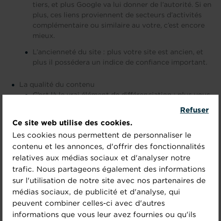
tiers, et plus Google va lui donner de l’autorité. Si en
plus, ces liens proviennent de secteurs d’activités
complémentaire ou similaire au votre, c’est encore
mieux.
L’ancienneté du site : plus votre site est ancien, et
plus il possédera un indice de confiance important.
La qualité du contenu
C’est là le vrai élément de différenciation : plus vous
aurez un contenu original, et répondant aux attentes
Refuser
des internautes, et plus vous aurez des chances
Ce site web utilise des cookies.
d’être visible et bien placé dans les SERP. Analysez
Les cookies nous permettent de personnaliser le
les intentions de recherche et les mots clés de votre
contenu et les annonces, d'offrir des fonctionnalités
secteur d’activité. Prenez le temps de produire du
contenu utile, si possible sous forme
relatives aux médias sociaux et d'analyser notre
conversationnelle.
trafic. Nous partageons également des informations
sur l'utilisation de notre site avec nos partenaires de
médias sociaux, de publicité et d'analyse, qui
peuvent combiner celles-ci avec d'autres
informations que vous leur avez fournies ou qu'ils
Il y a des centaines de critères qui pris en compte