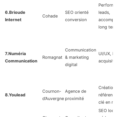
Performa
6.Brioude
SEO orienté
leads,
Cohade
Internet
conversion
accompa
long ter
Communication
7.Numéria
UI/UX, br
Romagnat
& marketing
Communication
acquisiti
digital
Création
Cournon-
Agence de
8.Youlead
référenc
d’Auvergne
proximité
clé en ma
SEO local