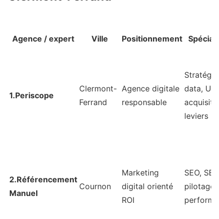
Agence / expert
Ville
Positionnement
Spéciali
Stratégie
Clermont-
Agence digitale
data, UX,
1.Periscope
Ferrand
responsable
acquisiti
leviers
Marketing
SEO, SEA,
2.Référencement
Cournon
digital orienté
pilotage
Manuel
ROI
perform