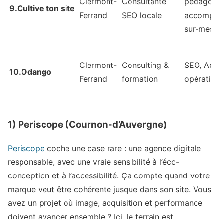
Clermont-
Consultante
pédagogi
9.Cultive ton site
Ferrand
SEO locale
accompa
sur-mesu
Clermont-
Consulting &
SEO, Ads,
10.Odango
Ferrand
formation
opératio
1) Periscope (Cournon-d’Auvergne)
Periscope
coche une case rare : une agence digitale
responsable, avec une vraie sensibilité à l’éco-
conception et à l’accessibilité. Ça compte quand votre
marque veut être cohérente jusque dans son site. Vous
avez un projet où image, acquisition et performance
doivent avancer ensemble ? Ici, le terrain est