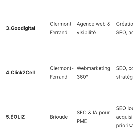
Clermont-
Agence web &
Création/
3.Goodigital
Ferrand
visibilité
SEO, acqu
Clermont-
Webmarketing
SEO, con
4.Click2Cell
Ferrand
360°
stratégie
SEO local
SEO & IA pour
5.ÉOLIZ
Brioude
acquisiti
PME
priorisat