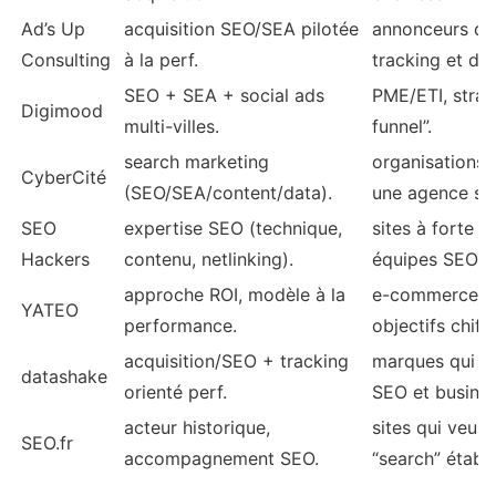
Ad’s Up
acquisition SEO/SEA pilotée
annonceurs qui
Consulting
à la perf.
tracking et du 
SEO + SEA + social ads
PME/ETI, straté
Digimood
multi-villes.
funnel”.
search marketing
organisations 
CyberCité
(SEO/SEA/content/data).
une agence str
SEO
expertise SEO (technique,
sites à forte 
Hackers
contenu, netlinking).
équipes SEO in
approche ROI, modèle à la
e-commerce et
YATEO
performance.
objectifs chiffr
acquisition/SEO + tracking
marques qui ve
datashake
orienté perf.
SEO et busines
acteur historique,
sites qui veule
SEO.fr
accompagnement SEO.
“search” établi