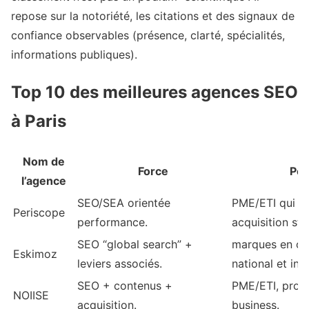
repose sur la notoriété, les citations et des signaux de
confiance observables (présence, clarté, spécialités,
informations publiques).
Top 10 des meilleures agences SEO
à Paris
Nom de
Force
Pou
l’agence
SEO/SEA orientée
PME/ETI qui ve
Periscope
performance.
acquisition str
SEO “global search” +
marques en cr
Eskimoz
leviers associés.
national et int
SEO + contenus +
PME/ETI, proje
NOIISE
acquisition.
business.