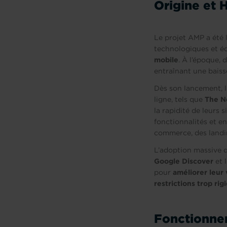
Origine et 
Le projet AMP a été
technologiques et éd
mobile
. À l’époque,
entraînant une baisse
Dès son lancement, l
ligne, tels que
The N
la rapidité de leurs 
fonctionnalités et e
commerce, des landi
L’adoption massive d
Google Discover
et 
pour
améliorer leur v
restrictions trop rig
Fonctionne