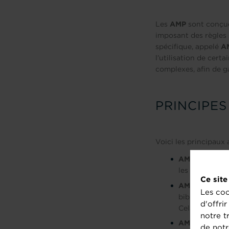
Les
AMP
sont conçu
imposant des règles s
spécifique, appelé
A
l’utilisation de cert
complexes, afin de g
PRINCIPE
Voici les principaux
AMP HTML
: U
les images doi
Ce site
AMP JavaScri
Les coo
bibliothèque J
d'offri
Cela réduit le
notre t
AMP Cache
: 
de notr