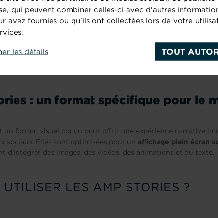
P Cache
. Ce système de cache permet de livrer les pages AMP dir
se, qui peuvent combiner celles-ci avec d'autres informatio
e Google, réduisant ainsi le temps de parcours réseau.
ur avez fournies ou qu'ils ont collectées lors de votre utilisa
rvices.
ations, les pages AMP se chargent
85% plus rapidement
que les p
TOUT AUTOR
her les détails
 2023, une étude a montré que les pages AMP ont un
temps de ch
e
, contre plus de 3 secondes pour les pages non AMP.
ries : un format spécifique pour le 
 un format visuel conçu pour offrir une expérience narrative imm
aux sociaux. Elles sont optimisées pour un
affichage plein écran su
t d’intégrer des images, des vidéos, des animations et du texte.
UTILISER LES AMP STORIES ?