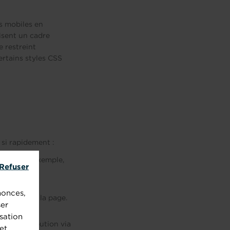
ls mobiles en
lisent un cadre
e restreint
ertains styles CSS
si rapidement :
iques. Par exemple,
Refuser
tion de la
nonces,
léments de la page.
ser
sation
eur distribution via
et