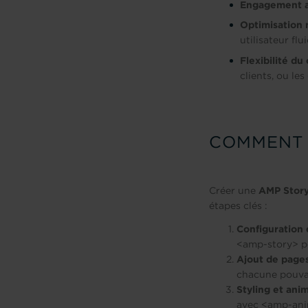
Engagement 
Optimisation 
utilisateur flu
Flexibilité du
clients, ou le
COMMENT 
Créer une
AMP Stor
étapes clés :
Configuration 
<amp-story>
po
Ajout de page
chacune pouvan
Styling et ani
avec
<amp-ani