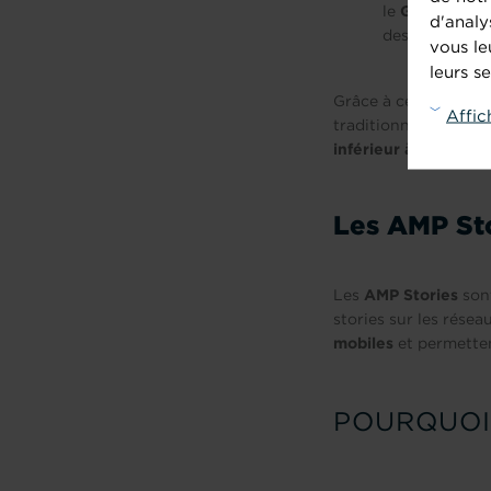
le
Google AM
d'analy
des serveurs d
vous le
leurs se
Grâce à ces optimis
Affic
traditionnelles. En
inférieur à 1 second
Les AMP Sto
Les
AMP Stories
sont
stories sur les rése
mobiles
et permetten
POURQUOI 