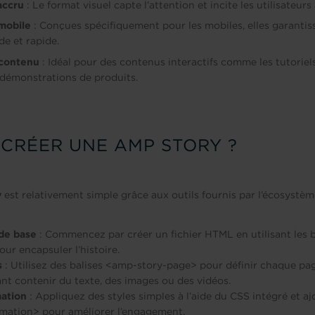
accru
: Le format visuel capte l’attention et incite les utilisateurs 
mobile
: Conçues spécifiquement pour les mobiles, elles garanti
ide et rapide.
 contenu
: Idéal pour des contenus interactifs comme les tutoriel
s démonstrations de produits.
CRÉER UNE AMP STORY ?
y
est relativement simple grâce aux outils fournis par l’écosystèm
de base
: Commencez par créer un fichier HTML en utilisant les b
ur encapsuler l’histoire.
s
: Utilisez des balises
<amp-story-page>
pour définir chaque page
t contenir du texte, des images ou des vidéos.
mation
: Appliquez des styles simples à l’aide du CSS intégré et a
mation>
pour améliorer l’engagement.