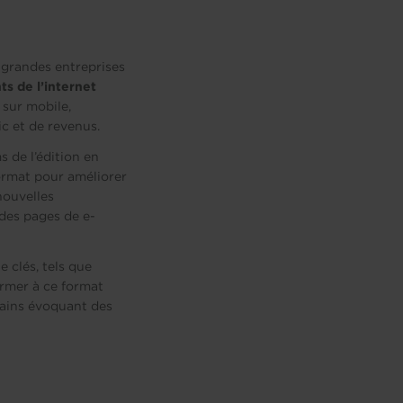
 grandes entreprises
ts de l’internet
 sur mobile,
ic et de revenus.
 de l’édition en
ormat pour améliorer
 nouvelles
 des pages de e-
 clés, tels que
ormer à ce format
rtains évoquant des