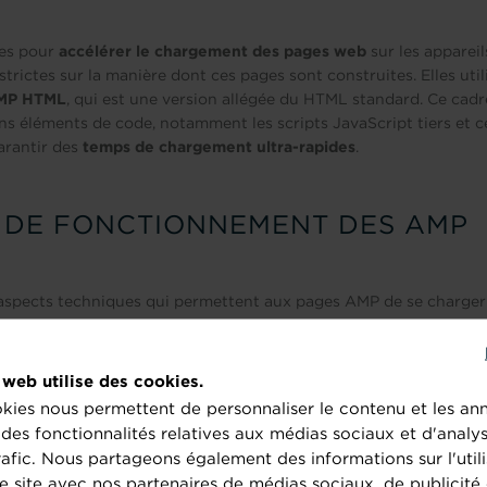
es pour
accélérer le chargement des pages web
sur les apparei
trictes sur la manière dont ces pages sont construites. Elles uti
MP HTML
, qui est une version allégée du HTML standard. Ce cadr
ains éléments de code, notamment les scripts JavaScript tiers et c
arantir des
temps de chargement ultra-rapides
.
S DE FONCTIONNEMENT DES AMP
 aspects techniques qui permettent aux pages AMP de se charger 
ne version simplifiée du HTML classique, avec des balises spécif
vent utiliser la balise
<amp-img>
au lieu de
<img>
.
 web utilise des cookies.
pt
: Les AMP interdisent l’utilisation de JavaScript tiers, à l’excep
kies nous permettent de personnaliser le contenu et les an
avaScript AMP, qui garantit l’exécution asynchrone de tous les é
r des fonctionnalités relatives aux médias sociaux et d'analy
 risque de blocage du rendu par des scripts lourds.
rafic. Nous partageons également des informations sur l'utili
Google met en cache les pages AMP sur ses serveurs, permettant l
e site avec nos partenaires de médias sociaux, de publicité 