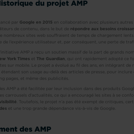
Historique du projet AMP
 lancé par
Google en 2015
en collaboration avec plusieurs autres
iteurs de contenu, dans le but de
répondre aux besoins croissan
 de nombreux sites web souffraient de temps de chargement lents
 de l’expérience utilisateur et, par conséquent, une perte de traf
’initiative AMP a reçu un soutien massif de la part de grands noms
ew York Times
et
The Guardian
, qui ont rapidement adopté ce f
sites sur mobile. Le projet a évolué au fil des ans, en intégrant de
n étendant son usage au-delà des articles de presse, pour inclure
ng pages, et même des publicités.
es AMP a été facilitée par leur inclusion dans des produits Google
les carrousels d’actualités, ce qui a encouragé les sites à se conf
isibilité
. Toutefois, le projet n’a pas été exempt de critiques, ce
ides
et une trop grande dépendance vis-à-vis de Google.
ment des AMP