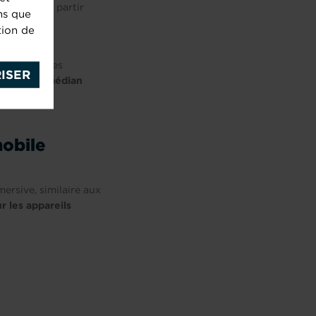
ectement à partir
ns que
tion de
ages mobiles
ISER
argement médian
mobile
ersive, similaire aux
r les appareils