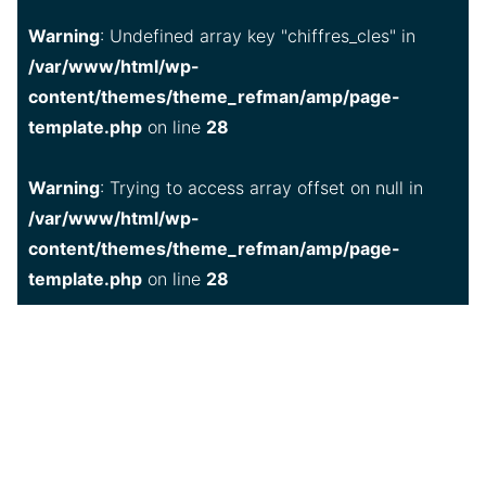
Warning
: Undefined array key "chiffres_cles" in
/var/www/html/wp-
content/themes/theme_refman/amp/page-
template.php
on line
28
Warning
: Trying to access array offset on null in
/var/www/html/wp-
content/themes/theme_refman/amp/page-
template.php
on line
28
80
84
42
%
%
%