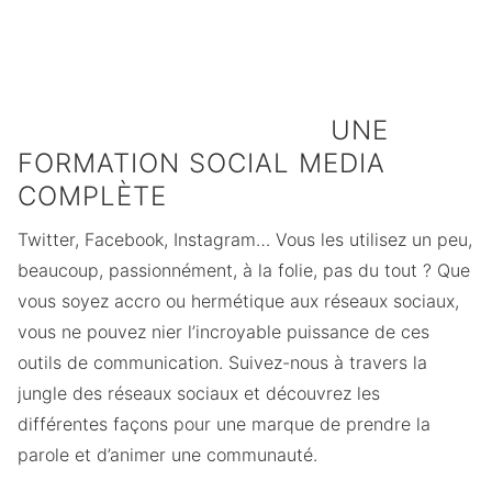
des utilisateurs
des entreprises
des marques
de Facebook
affirment que les
gèrent entre 4 et
visitent le site
médias sociaux
10 comptes sur
quotidiennement
sont importants
les réseaux
pour être
sociaux
compétitif
UNE
FORMATION SOCIAL MEDIA
COMPLÈTE
Twitter, Facebook, Instagram… Vous les utilisez un peu,
beaucoup, passionnément, à la folie, pas du tout ? Que
vous soyez accro ou hermétique aux réseaux sociaux,
vous ne pouvez nier l’incroyable puissance de ces
outils de communication. Suivez-nous à travers la
jungle des réseaux sociaux et découvrez les
différentes façons pour une marque de prendre la
parole et d’animer une communauté.