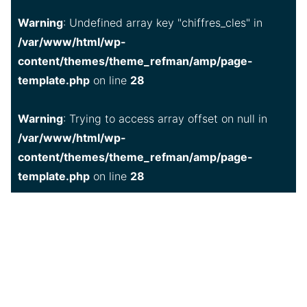
Warning
: Undefined array key "chiffres_cles" in
/var/www/html/wp-
content/themes/theme_refman/amp/page-
template.php
on line
28
Warning
: Trying to access array offset on null in
/var/www/html/wp-
content/themes/theme_refman/amp/page-
template.php
on line
28
80
84
42
%
%
%