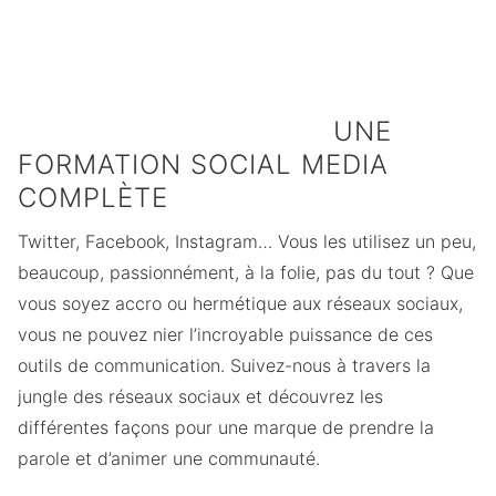
des utilisateurs
des entreprises
des marques
de Facebook
affirment que les
gèrent entre 4 et
visitent le site
médias sociaux
10 comptes sur
quotidiennement
sont importants
les réseaux
pour être
sociaux
compétitif
UNE
FORMATION SOCIAL MEDIA
COMPLÈTE
Twitter, Facebook, Instagram… Vous les utilisez un peu,
beaucoup, passionnément, à la folie, pas du tout ? Que
vous soyez accro ou hermétique aux réseaux sociaux,
vous ne pouvez nier l’incroyable puissance de ces
outils de communication. Suivez-nous à travers la
jungle des réseaux sociaux et découvrez les
différentes façons pour une marque de prendre la
parole et d’animer une communauté.