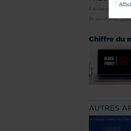
Affic
6 pistes pour amélio
En savoir plus :
https
Chiffre du m
AUTRES A