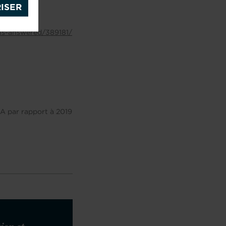
ISER
ns-answered/389181/
SA par rapport à 2019