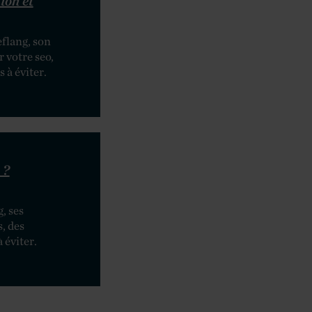
ion et
eflang, son
 votre seo,
 à éviter.
 ?
, ses
s, des
 éviter.