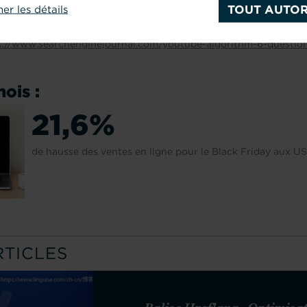
TOUT AUTOR
her les détails
rer son référencement vidéo
://www.searchenginejournal.com/youtube-algorithm-6-questio
ois :
21,6%
de hausse des ventes en ligne pour le Black Friday aux U
RTICLES