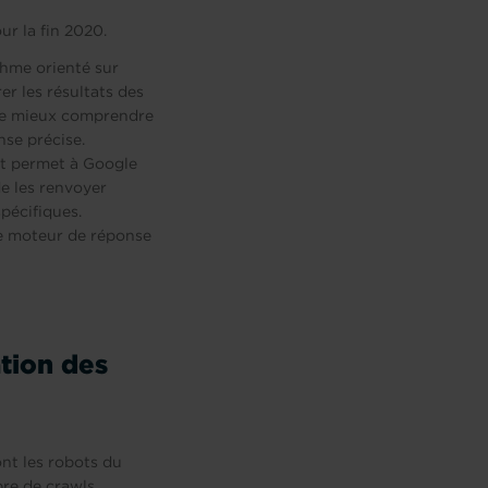
r la fin 2020.
thme orienté sur
er les résultats des
 de mieux comprendre
nse précise.
 et permet à Google
de les renvoyer
pécifiques.
de moteur de réponse
ation des
nt les robots du
bre de crawls