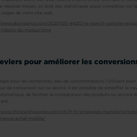
de réponse moyen, en bref, des statistiques assez complètes sur l
 pages de votre site web.
//www.abondance.com/20201125-44202-la-search-console-propos
s-robots-du-moteur.html
leviers pour améliorer les conversion
ilégié pour les recherches, peu de consommateurs l’utilisent pour f
aux de conversion sur ce device, il est possible de simplifier la na
 automatique, de faciliter la comparaison des produits ou encore 
rent.
//www.thinkwithgoogle.com/intl/fr-fr/strategies-marketing/mobi
rience-achat-mobile/