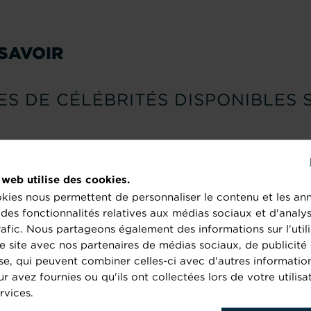
 SAVOIR
ES DE CÉLÉBRITÉS DISPONIBLES 
phémère ou un test pour l’avenir ?
://siecledigital.fr/2020/12/01/spotify-stories
 web utilise des cookies.
PABLE DE COMPRENDRE LES INT
kies nous permettent de personnaliser le contenu et les an
UR
r des fonctionnalités relatives aux médias sociaux et d'analy
rafic. Nous partageons également des informations sur l'utili
toujours plus précise !
e site avec nos partenaires de médias sociaux, de publicité 
se, qui peuvent combiner celles-ci avec d'autres informatio
://siecledigital.fr/2020/11/13/alexa-est-desormais-capable-de-de
ur avez fournies ou qu'ils ont collectées lors de votre utilisa
rvices.
MPRENDRE L’ALGORITHME DE YO