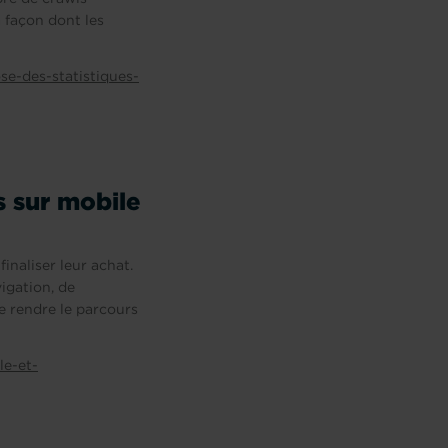
a façon dont les
e-des-statistiques-
s sur mobile
inaliser leur achat.
vigation, de
de rendre le parcours
le-et-