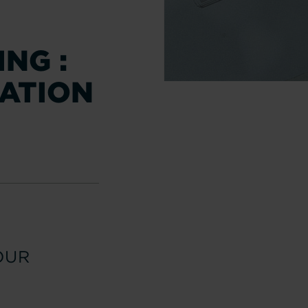
NG :
XATION
OUR