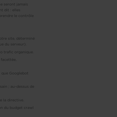
ne seront jamais
 dit : elles
rendre le contrôle
tre site, déterminé
ue du serveur).
o trafic organique.
facettée,
es que Googlebot
 sain ; au-dessus de
 la directive.
ion du budget crawl