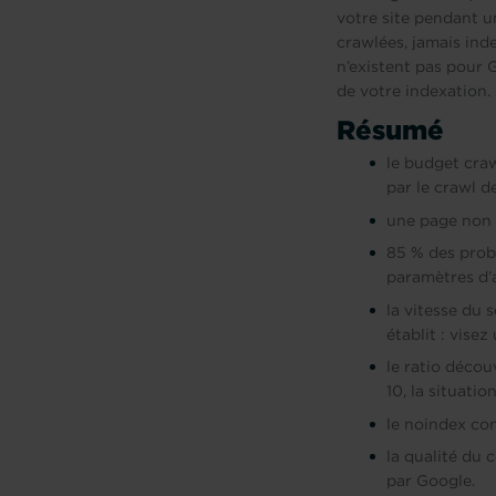
votre site pendant u
crawlées, jamais inde
n’existent pas pour
de votre indexation.
Résumé
le budget craw
par le crawl d
une page non c
85 % des probl
paramètres d’a
la vitesse du
établit : vise
le ratio décou
10, la situatio
le noindex con
la qualité du 
par Google.