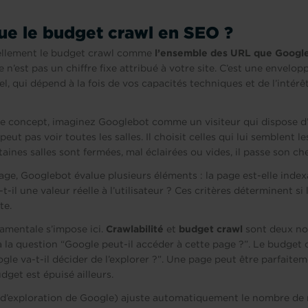
ue le budget crawl en SEO ?
ciellement le budget crawl comme
l’ensemble des URL que Google
Ce n’est pas un chiffre fixe attribué à votre site. C’est une envel
l, qui dépend à la fois de vos capacités techniques et de l’intér
 le concept, imaginez Googlebot comme un visiteur qui dispose d
eut pas voir toutes les salles. Il choisit celles qui lui semblent l
rtaines salles sont fermées, mal éclairées ou vides, il passe son ch
ge, Googlebot évalue plusieurs éléments : la page est-elle inde
-t-il une valeur réelle à l’utilisateur ? Ces critères déterminent s
te.
amentale s’impose ici.
Crawlabilité
et
budget crawl
sont deux not
à la question “Google peut-il accéder à cette page ?”. Le budget
gle va-t-il décider de l’explorer ?”. Une page peut être parfaite
udget est épuisé ailleurs.
 d’exploration de Google) ajuste automatiquement le nombre de r