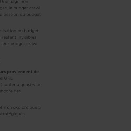
. Une page non
ages, le budget crawl
la
gestion du budget
imisation du budget
 restent invisibles
 leur budget crawl
E
urs proviennent de
des URL
 (contenu quasi-vide
encore des
t n’en explore que 5
stratégiques