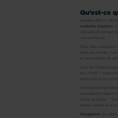
Qu’est-ce q
Google définit offi
souhaite explorer
. 
calculée en temps rée
vos contenus.
Pour bien visualiser
dans un musée. Il ne p
et accessibles. Si ce
Lors de chaque passa
est-il frais ? Apporte
exploration ou s’arrê
Une distinction fond
crawlabilité répond 
autre question : “Goo
jamais visitée si le b
Googlebot
(le robot