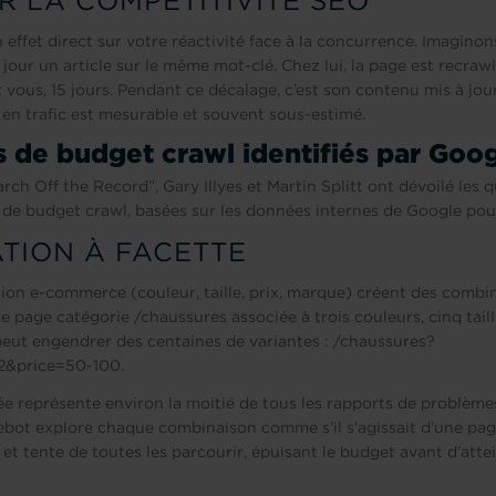
R LA COMPÉTITIVITÉ SEO
 effet direct sur votre réactivité face à la concurrence. Imagino
jour un article sur le même mot-clé. Chez lui, la page est recrawl
 vous, 15 jours. Pendant ce décalage, c’est son contenu mis à jour
n trafic est mesurable et souvent sous-estimé.
s de budget crawl identifiés par Goo
ch Off the Record”, Gary Illyes et Martin Splitt ont dévoilé les q
 de budget crawl, basées sur les données internes de Google pou
TION À FACETTE
ation e-commerce (couleur, taille, prix, marque) créent des comb
e page catégorie /chaussures associée à trois couleurs, cinq taill
peut engendrer des centaines de variantes : /chaussures?
2&price=50-100.
ée représente environ la moitié de tous les rapports de problèm
bot explore chaque combinaison comme s’il s’agissait d’une page 
t tente de toutes les parcourir, épuisant le budget avant d’attei