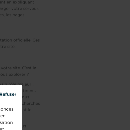
ment en expliquant
rger votre serveur.
es, les pages
tion officielle
. Ces
re site.
tre site. C’est la
vous explorer ?
e un rôle majeur :
u comme pertinent.
Refuser
nt ses contenus
apport aux recherches
nonces,
t) complètent le
ser
sation
 dix fois plus
et