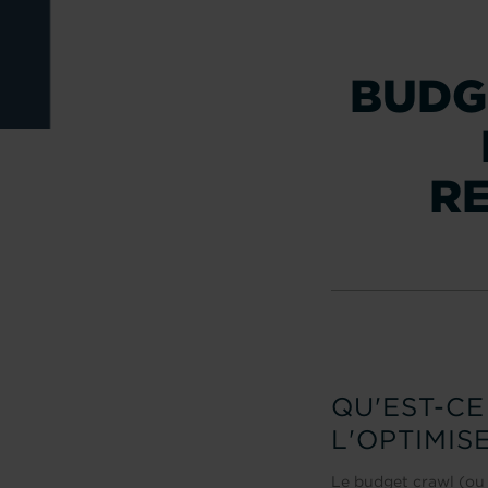
BUDG
RE
QU'EST-C
L'OPTIMIS
Le budget crawl (ou 