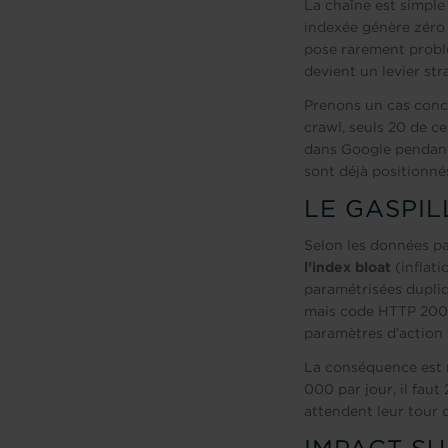
La chaîne est simple
indexée génère zéro 
pose rarement problè
devient un levier str
Prenons un cas conc
crawl, seuls 20 de ce
dans Google pendant 
sont déjà positionné
LE GASPIL
Selon les données p
l’index bloat
(inflati
paramétrisées dupliq
mais code HTTP 200),
paramètres d’action 
La conséquence est 
000 par jour, il fau
attendent leur tour d