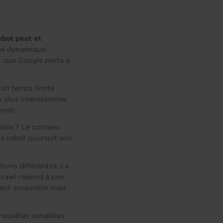
bot peut et
oppe dynamique,
êt que Google porte à
’un temps limité
es plus intéressantes
emin.
xable ? Le contenu
i le robot poursuit son
ions différentes. La
 crawl répond à une
ment accessible mais
equêtes parallèles