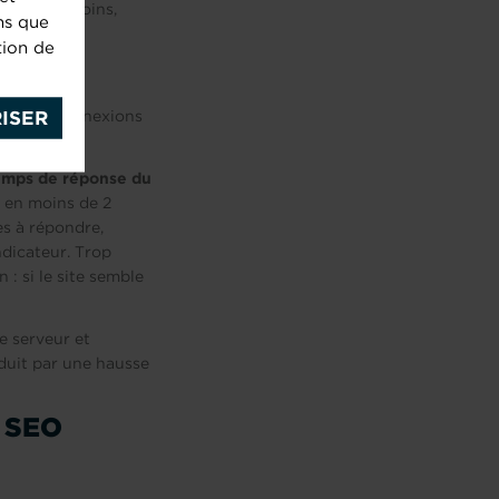
le crawle moins,
ns que
tion de
UR
mbien de connexions
ISER
emps de réponse du
d en moins de 2
s à répondre,
dicateur. Trop
 : si le site semble
e serveur et
duit par une hausse
e SEO