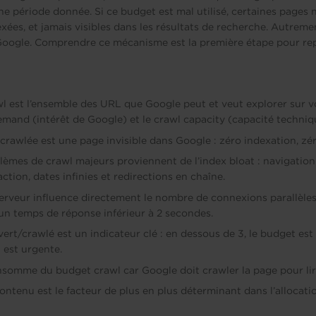
ne période donnée. Si ce budget est mal utilisé, certaines pages 
xées, et jamais visibles dans les résultats de recherche. Autrement
 Google. Comprendre ce mécanisme est la première étape pour rep
l est l’ensemble des URL que Google peut et veut explorer sur vo
emand (intérêt de Google) et le crawl capacity (capacité techniq
rawlée est une page invisible dans Google : zéro indexation, zér
èmes de crawl majeurs proviennent de l’index bloat : navigation 
ction, dates infinies et redirections en chaîne.
 serveur influence directement le nombre de connexions parallèl
z un temps de réponse inférieur à 2 secondes.
vert/crawlé est un indicateur clé : en dessous de 3, le budget est
n est urgente.
somme du budget crawl car Google doit crawler la page pour lire
contenu est le facteur de plus en plus déterminant dans l’allocat